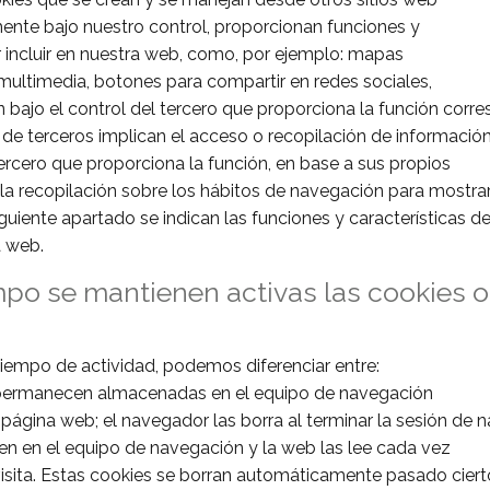
nte bajo nuestro control, proporcionan funciones y
r incluir en nuestra web, como, por ejemplo: mapas
multimedia, botones para compartir en redes sociales,
n bajo el control del tercero que proporciona la función corr
de terceros implican el acceso o recopilación de información
tercero que proporciona la función, en base a sus propios
o la recopilación sobre los hábitos de navegación para mostra
iguiente apartado se indican las funciones y características d
a web.
po se mantienen activas las cookies o
iempo de actividad, podemos diferenciar entre:
 permanecen almacenadas en el equipo de navegación
página web; el navegador las borra al terminar la sesión de 
en en el equipo de navegación y la web las lee cada vez
 visita. Estas cookies se borran automáticamente pasado cier