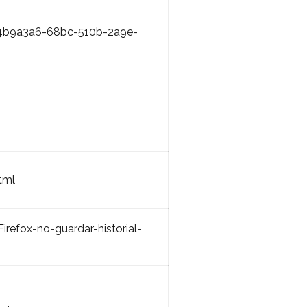
/34b9a3a6-68bc-510b-2a9e-
tml
refox-no-guardar-historial-