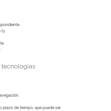
espondiente.
 (y
rle
e
 tecnologías
navegación.
to plazo de tiempo, que puede ser