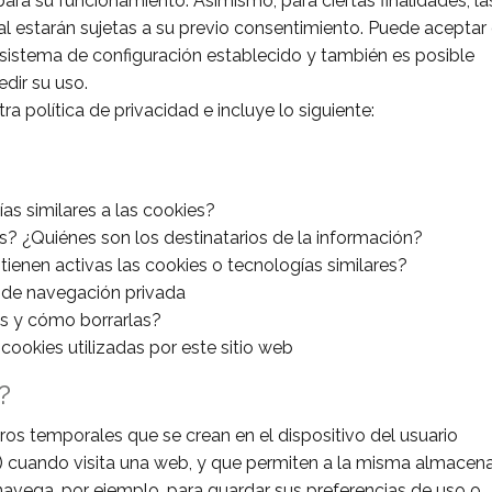
ra su funcionamiento. Asimismo, para ciertas finalidades, la
l estarán sujetas a su previo consentimiento. Puede aceptar
 sistema de configuración establecido y también es posible
dir su uso.
ra política de privacidad e incluye lo siguiente:
s similares a las cookies?
s? ¿Quiénes son los destinatarios de la información?
ienen activas las cookies o tecnologías similares?
de navegación privada
es y cómo borrarlas?
cookies utilizadas por este sitio web
?
os temporales que se crean en el dispositivo del usuario
c.) cuando visita una web, y que permiten a la misma almacen
avega, por ejemplo, para guardar sus preferencias de uso o