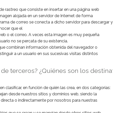
de rastreo que consiste en insertar en una página web
imagen alojada en un servidor de Internet de forma
ama de correo se conecta a dicho servidor para descargar y v
nocer que el
 web o el correo. A veces esta imagen es muy pequeña
uario no se percata de su existencia.
g” que combinan información obtenida del navegador o
inguir a un usuario en sus sucesivas visitas distintos
de terceros? ¿Quiénes son los destinat
 clasificar, en función de quién las crea, en dos categorías:
ejan desde nuestros sitios y dominios web, siendo la
directa o indirectamente por nosotros para nuestras
okies que se crean y se manejan desde otros sitios web