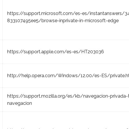
https://support.microsoft.com/es-es/instantanswers
833107495ee5/browse-inprivate-in-microsoft-edge
https://support.apple.com/es-es/HT203036
http://help.opera.com/Windows/12.00/es-ES/private.h
https://support.mozilla.org/es/kb/navegacion-privada-Fi
navegacion